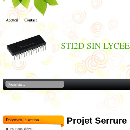
Accueil
Contact
STI2D SIN LYCE
Projet Serrur
Découvrir la section..
Pour quel élève ?