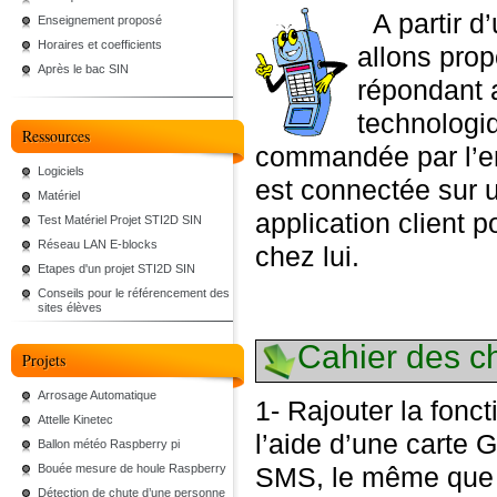
A partir d
Enseignement proposé
Horaires et coefficients
allons pro
Après le bac SIN
répondant a
technologi
Ressources
commandée par l’en
Logiciels
est connectée sur u
Matériel
application client p
Test Matériel Projet STI2D SIN
Réseau LAN E-blocks
chez lui.
Etapes d'un projet STI2D SIN
Conseils pour le référencement des
sites élèves
Cahier des c
Projets
Arrosage Automatique
1- Rajouter la fonc
Attelle Kinetec
l’aide d’une carte 
Ballon météo Raspberry pi
Bouée mesure de houle Raspberry
SMS, le même que ce
Détection de chute d’une personne